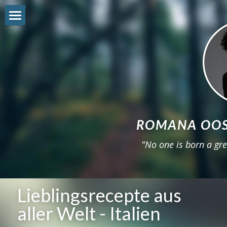
Shop
Freebie
Reviews
About
ROMANA OOS
Workshop
"No one is born a gre
Get involved
Sneak-Peek
Lieblingsrecepte aus 
22STARS
aller Welt - Italien
Instagram