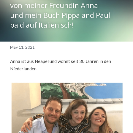
von meiner Freundin Anna
Blog
und mein Buch Pippa and Paul 
bald auf Italienisch!
Contact
POWERED BY
May 11, 2021
Anna ist aus Neapel und wohnt seit 30 Jahren in den 
Niederlanden.