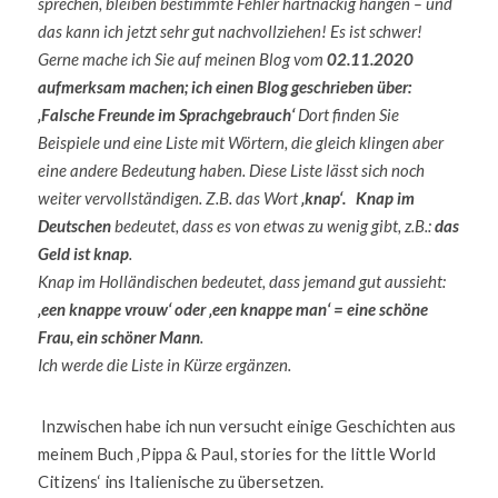
sprechen, bleiben bestimmte Fehler hartnäckig hängen – und 
das kann ich jetzt sehr gut nachvollziehen! Es ist schwer!                                                                     
Gerne mache ich
Sie auf meinen Blog vom
 02.11.2020 
aufmerksam machen; ich einen Blog geschrieben über: 
‚Falsche Freunde im Sprachgebrauch‘
Dort finden Sie 
Beispiele und eine Liste mit Wörtern, die gleich klingen aber 
eine andere Bedeutung haben.
Diese Liste lässt sich noch 
weiter vervollständigen. Z.B. das Wort
 ‚knap‘.  
Knap im 
Deutschen
 bedeutet, dass es von etwas zu wenig gibt, z.B.: 
das 
Geld ist knap
.                                                                                                                                                                                                                           
Knap im Holländischen bedeutet, dass jemand gut aussieht:
‚een knappe vrouw‘ oder ‚een knappe man‘ = eine schöne 
Frau, ein schöner Mann
.                                                                                                                                                                                                                                                    
Ich werde die Liste in Kürze ergänzen. 
 Inzwischen habe ich nun versucht einige Geschichten aus 
meinem Buch ‚Pippa & Paul, stories for the little World 
Citizens‘ ins Italienische zu übersetzen.                                                                                                                                                                                                     