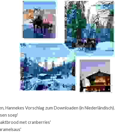
n, Hannekes Vorschlag zum Downloaden (in Niederländisch).
rsen soep'
ehaktbrood met cranberries'
karamelsaus'