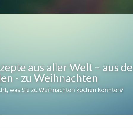
zepte aus aller Welt – aus de
en - zu Weihnachten
cht, was Sie zu Weihnachten kochen könnten?