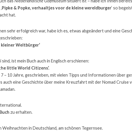
uch das 
Niederländische Golfmuseum
 situiert ist – habe ich Ihnen bereits
‚
Pipke & Popke, verhaaltjes voor de kleine wereldburger
‘ so begeis
cht hat.
hen sehr erfolgreich war, habe ich es, etwas abgeändert und eine Gesc
geschrieben:
e kleiner Weltbürger‘
 sind, ist mein Buch auch in Englisch erschienen:
the little World Citizens’.
, 7 – 10 Jahre, geschrieben, mit vielen Tipps und Informationen über g
es auch eine Geschichte über meine Kreuzfahrt mit der Nomad Cruise 
Ramadan.
ternational.
Buch
 zu erhalten.
 an Weihnachten in Deutschland, am schönen Tegernsee.