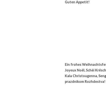
Guten Appetit! 
Ein frohes Weihnachtsfest
Joyeux Noël, Schèi Krëscht
Kala Christougenna, Seng
prazdnikom Rozhdestva!