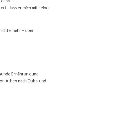
 erzählt.
tert, dass er mich mit seiner 
hichte mehr – über 
esunde Ernährung und 
von Athen nach Dubai und 