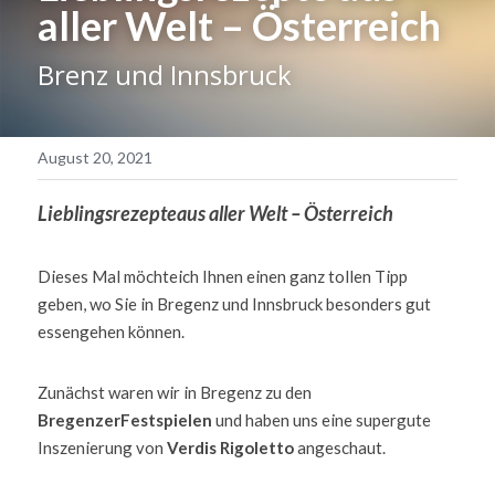
aller Welt – Österreich
Blog
Brenz und Innsbruck
Contact
August 20, 2021
POWERED BY
Lieblingsrezepteaus aller Welt – Österreich
Dieses Mal möchteich Ihnen einen ganz tollen Tipp 
geben, wo Sie in Bregenz und Innsbruck besonders gut 
essengehen können. 
Zunächst waren wir in Bregenz zu den 
BregenzerFestspielen
 und haben uns eine supergute 
Inszenierung von
 Verdis Rigoletto 
angeschaut.