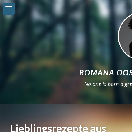
Shop
Freebie
Reviews
About
ROMANA OOS
Workshop
"No one is born a gre
Get involved
Sneak-Peek
22STARS
Lieblingsrezepte aus 
Instagram