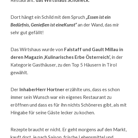
Restaurant: 
das Wirtshaus Schöneck. 
Dort hängt ein Schild mit dem Spruch 
„Essen ist ein 
Bedürfnis, Genießen ist eineKunst“
 an der Wand, das mir 
sehr gut gefällt!    
Das Wirtshaus wurde von 
Falstaff und Gault Millau in 
deren Magazin ‚Kulinarisches Erbe Österreich‘, 
in der 
Kategorie Gasthäuser, zu den Top 5 Häusern in Tirol 
gewählt. 
Der 
InhaberHerr Hortner 
erzählte uns, dass es schon 
immer sein Wunsch war ein eigenes Restaurant zu 
eröffnen und dass es für ihn nichts Schöneres gibt, als mit 
Hingabe für seine Gäste lecker zu kochen. 
Rezepte braucht er nicht. Er geht morgens auf den Markt, 
kauft dort, je nach Saison, frische Lebensmittel und 