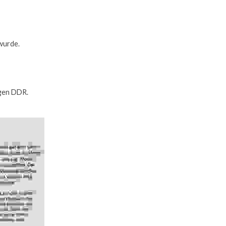
wurde.
igen DDR.