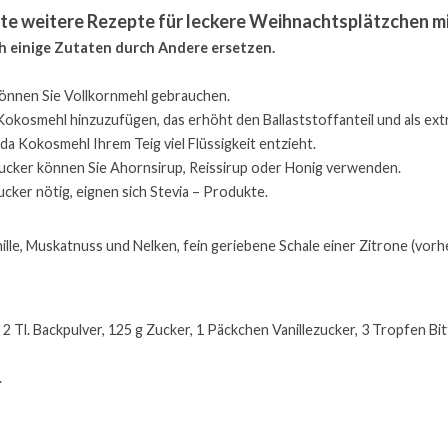
te weitere Rezepte für leckere Weihnachtsplätzchen mit
ch einige Zutaten durch Andere ersetzen.
önnen Sie Vollkornmehl gebrauchen.
okosmehl hinzuzufügen, das erhöht den Ballaststoffanteil und als extr
da Kokosmehl Ihrem Teig viel Flüssigkeit entzieht.
Zucker können Sie Ahornsirup, Reissirup oder Honig verwenden.
cker nötig, eignen sich Stevia – Produkte.
nille, Muskatnuss und Nelken, fein geriebene Schale einer Zitrone (vor
2 Tl. Backpulver, 125 g Zucker, 1 Päckchen Vanillezucker, 3 Tropfen Bitt
.