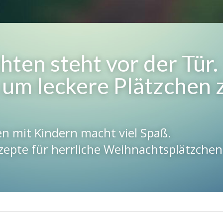
ten steht vor der Tür.
 um leckere Plätzchen z
n mit Kindern macht viel Spaß.
zepte für herrliche Weihnachtsplätzchen