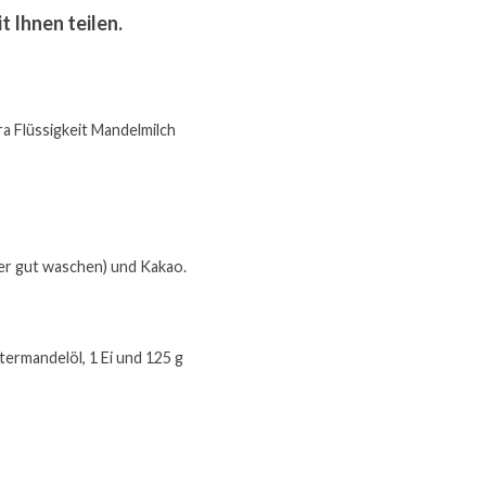
 Ihnen teilen.
a Flüssigkeit Mandelmilch 
her gut waschen) und Kakao.
ermandelöl, 1 Ei und 125 g 