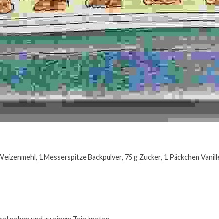
Weizenmehl, 1 Messerspitze Backpulver, 75 g Zucker, 1 Päckchen Vanillezu
ssel geben und zu einem Teig kneten.